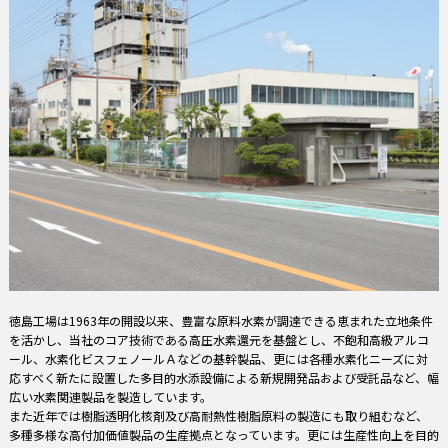
徳島工場は1963年の開設以来、豊富な原料水素が調達できる恵まれた立地条件
を活かし、当社のコア技術である高圧水素還元を基盤とし、不飽和高級アルコ
ール、水素化ビスフェノールＡなどの基幹製品、更には各種水素化ニーズに対
応すべく新たに設置した多目的水添設備による新規開発品および受託品など、幅
広い水素関連製品を製造しています。
また近年では樹脂透明化核剤及び高耐熱性樹脂原料の製造にも取り組むなど、
多種多様な高付加価値製品の生産拠点となっています。更には生産性向上を目的