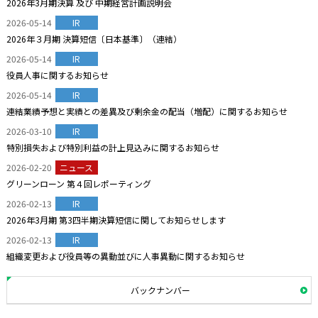
2026年3月期決算 及び 中期経営計画説明会
2026-05-14
IR
2026年３月期 決算短信〔日本基準〕（連結）
2026-05-14
IR
役員人事に関するお知らせ
2026-05-14
IR
連結業績予想と実績との差異及び剰余金の配当（増配）に関するお知らせ
2026-03-10
IR
特別損失および特別利益の計上見込みに関するお知らせ
2026-02-20
ニュース
グリーンローン 第４回レポーティング
2026-02-13
IR
2026年3月期 第3四半期決算短信に関してお知らせします
2026-02-13
IR
組織変更および役員等の異動並びに人事異動に関するお知らせ
バックナンバー