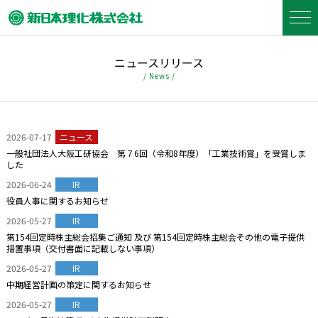
ニュースリリース
/ News /
2026-07-17
ニュース
一般社団法人大阪工研協会 第７6回（令和8年度）「工業技術賞」を受賞しま
した
2026-06-24
IR
役員人事に関するお知らせ
2026-05-27
IR
第154回定時株主総会招集ご通知 及び 第154回定時株主総会その他の電子提供
措置事項（交付書面に記載しない事項）
2026-05-27
IR
中期経営計画の策定に関するお知らせ
2026-05-27
IR