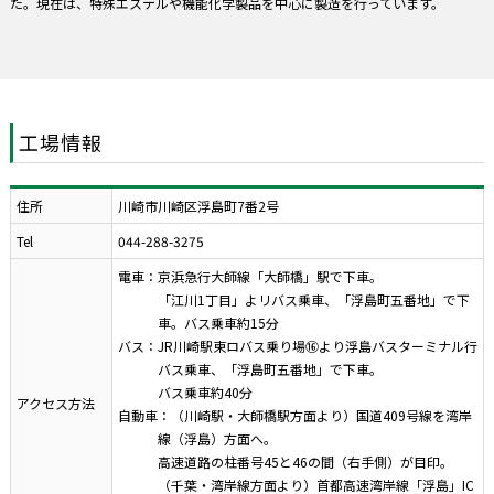
た。現在は、特殊エステルや機能化学製品を中心に製造を行っています。
工場情報
住所
川崎市川崎区浮島町7番2号
Tel
044-288-3275
電車：京浜急行大師線「大師橋」駅で下車。
「江川1丁目」よリバス乗車、「浮島町五番地」で下
車。バス乗車約15分
バス：JR川崎駅東ロバス乗り場⑯より浮島バスターミナル行
バス乗車、「浮島町五番地」で下車。
バス乗車約40分
アクセス方法
自動車：（川崎駅・大師橋駅方面より）国道409号線を湾岸
線（浮島）方面へ。
高速道路の柱番号45と46の間（右手側）が目印。
（千葉・湾岸線方面より）首都高速湾岸線「浮島」IC