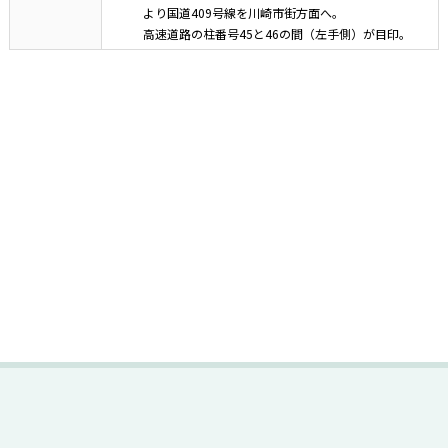
より国道409号線を川崎市街方面へ。
高速道路の柱番号45と46の間（左手側）が目印。