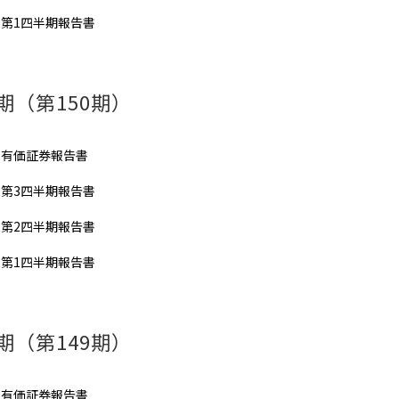
 第1四半期報告書
月期（第150期）
 有価証券報告書
 第3四半期報告書
 第2四半期報告書
 第1四半期報告書
月期（第149期）
 有価証券報告書