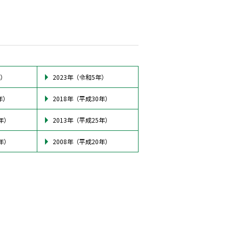
年）
2023年（令和5年）
年）
2018年（平成30年）
年）
2013年（平成25年）
年）
2008年（平成20年）