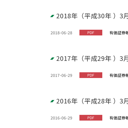
2018年（平成30年 ）3
2018-06-28
PDF
有価証券報
2017年（平成29年 ）3
2017-06-29
PDF
有価証券報
2016年（平成28年 ）3
2016-06-29
PDF
有価証券報