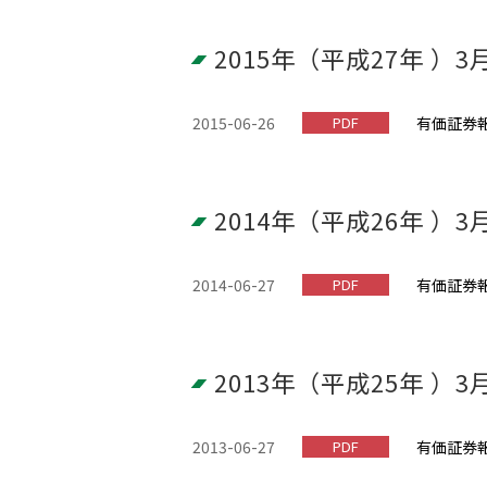
2015年（平成27年 ）3
2015-06-26
PDF
有価証券報
2014年（平成26年 ）3
2014-06-27
PDF
有価証券報
2013年（平成25年 ）3
2013-06-27
PDF
有価証券報