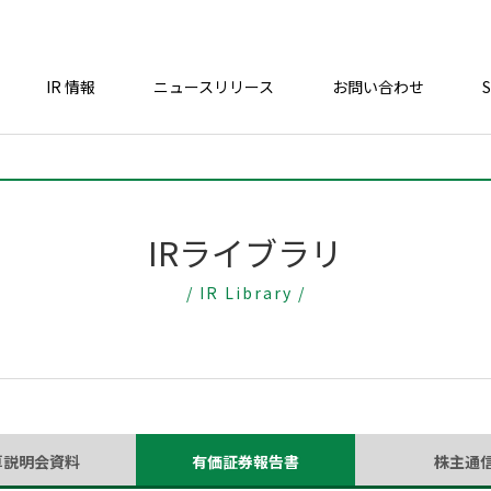
IR 情報
ニュースリリース
お問い合わせ
IRライブラリ
/ IR Library /
算説明会資料
有価証券報告書
株主通