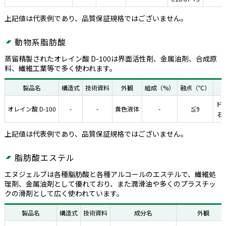
上記値は代表例であり、品質保証規格ではございません。
動物系脂肪酸
蒸留精製されたオレイン酸 D-100は界面活性剤、金属油剤、合成原
料、繊維工業等で多く使われます。
製品名
構造式
技術資料
外観
組成（%）
融点（℃）
ドラ
オレイン酸 D-100
-
-
黄色液体
-
≦9
石
上記値は代表例であり、品質保証規格ではございません。
脂肪酸エステル
エヌジェルブは各種脂肪酸と各種アルコールのエステルで、繊維処
理剤、金属油剤として優れており、また潤滑油や多くのプラスチッ
クの滑剤として広く使われています。
製品名
構造式
技術資料
成分名
外観