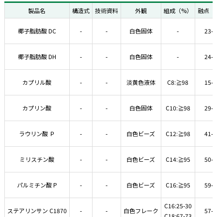
製品名
構造式
技術資料
外観
組成（%）
融点（
椰子脂肪酸 DC
-
-
白色固体
-
23-2
椰子脂肪酸 DH
-
-
白色固体
-
24-2
カプリル酸
-
-
淡黄色液体
C8:≧98
15-1
カプリン酸
-
-
白色固体
C10:≧98
29-3
ラウリン酸 Ｐ
-
-
白色ビーズ
C12:≧98
41-4
ミリスチン酸
-
-
白色ビーズ
C14:≧95
50-5
パルミチン酸 P
-
-
白色ビーズ
C16:≧95
59-6
C16:25-30
ステアリンサン C1870
-
-
白色フレーク
57-6
C18:67-73