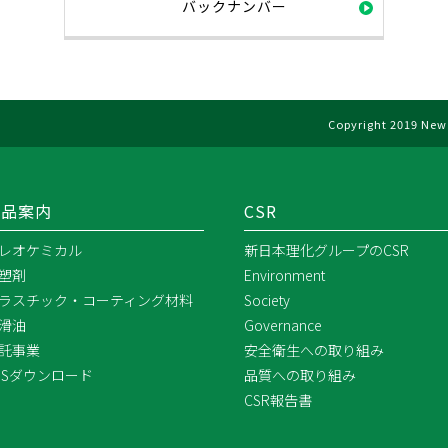
バックナンバー
Copyright 2019 New 
製品案内
CSR
レオケミカル
新日本理化グループのCSR
塑剤
Environment
ラスチック・コーティング材料
Society
滑油
Governance
託事業
安全衛生への取り組み
DSダウンロード
品質への取り組み
CSR報告書